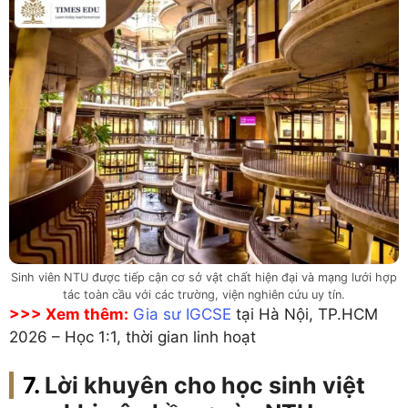
Sinh viên NTU được tiếp cận cơ sở vật chất hiện đại và mạng lưới hợp
tác toàn cầu với các trường, viện nghiên cứu uy tín.
>>> Xem thêm:
Gia sư IGCSE
tại Hà Nội, TP.HCM
2026 – Học 1:1, thời gian linh hoạt
Lời khuyên cho học sinh việt