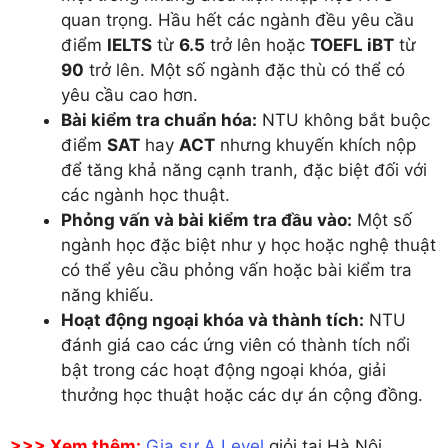
quan trọng. Hầu hết các ngành đều yêu cầu
điểm
IELTS
từ
6.5
trở lên hoặc
TOEFL iBT
từ
90
trở lên. Một số ngành đặc thù có thể có
yêu cầu cao hơn.
Bài kiểm tra chuẩn hóa:
NTU không bắt buộc
điểm
SAT
hay
ACT
nhưng khuyến khích nộp
để tăng khả năng cạnh tranh, đặc biệt đối với
các ngành học thuật.
Phỏng vấn và bài kiểm tra đầu vào:
Một số
ngành học đặc biệt như y học hoặc nghệ thuật
có thể yêu cầu phỏng vấn hoặc bài kiểm tra
năng khiếu.
Hoạt động ngoại khóa và thành tích:
NTU
đánh giá cao các ứng viên có thành tích nổi
bật trong các hoạt động ngoại khóa, giải
thưởng học thuật hoặc các dự án cộng đồng.
>>> Xem thêm:
Gia sư A Level
giỏi tại Hà Nội,