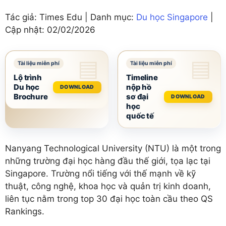
Tác giả: Times Edu | Danh mục:
Du học Singapore
|
Cập nhật:
02/02/2026
Lộ trình
Timeline
Du học
nộp hồ
DOWNLOAD
Brochure
sơ đại
DOWNLOAD
học
quốc tế
Nanyang Technological University (NTU) là một trong
những trường đại học hàng đầu thế giới, tọa lạc tại
Singapore. Trường nổi tiếng với thế mạnh về kỹ
thuật, công nghệ, khoa học và quản trị kinh doanh,
liên tục nằm trong top 30 đại học toàn cầu theo QS
Rankings.