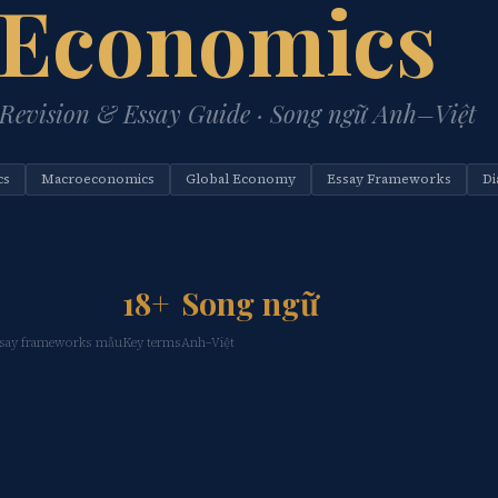
Economics
Revision & Essay Guide · Song ngữ Anh–Việt
cs
Macroeconomics
Global Economy
Essay Frameworks
Di
18+
Song ngữ
say frameworks mẫu
Key terms
Anh–Việt