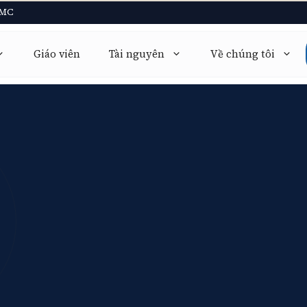
CMC
Giáo viên
Tài nguyên
Về chúng tôi
Mathematics 9709
Math AA · Math AI
Physics 9702
Physics HL / SL
Chemistry 9701
Chemistry HL / SL
Biology
Biology HL / SL
Economics 9708
Economics HL / SL
Computer Science 9618
TOK · EE · CAS
Further Math 9231
+14 môn khác