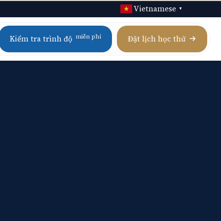
Vietnamese
▼
miễn phí
Kiểm tra trình độ
Đặt lịch học thử
Calculus AB / BC
Homeschool IGCSE
Physics
Homeschool AP
Chemistry
Homeschool A Level
Biology
Digital SAT
Statistics
Xem tất cả 21 môn AP