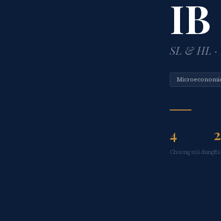
IB
SL & HL · 
Microeconomi
4
2
Chương nội dung
Es