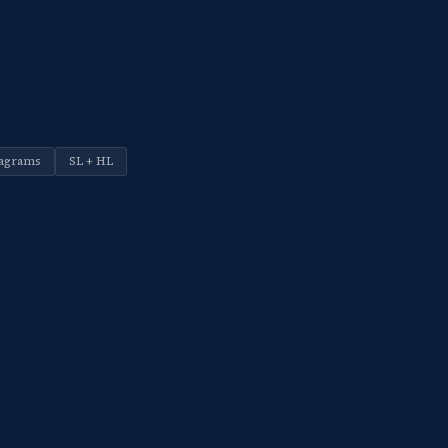
agrams
SL + HL