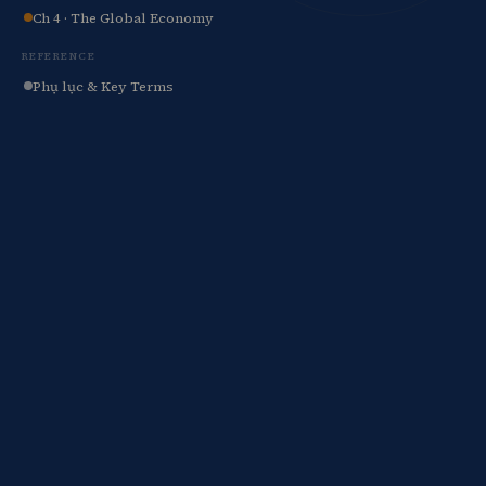
Add Math 0606
Ch 4 · The Global Economy
REFERENCE
+7 môn khác
Phụ lục & Key Terms
Xem tất cả 15 môn