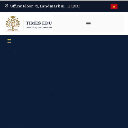
Office: Floor 72, Landmark 81 · HCMC
▼
Chuyển
đến
Menu
nội
dung
☰