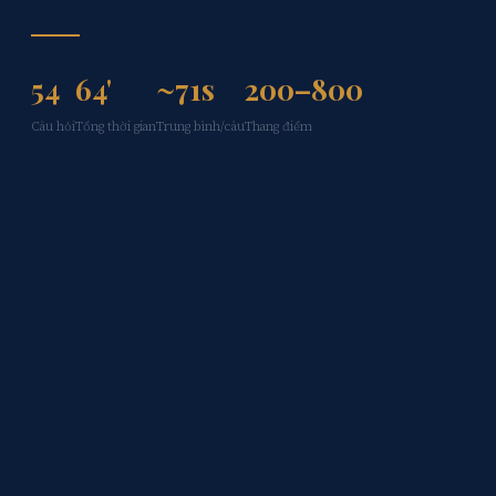
54
64'
~71s
200–800
Câu hỏi
Tổng thời gian
Trung bình/câu
Thang điểm