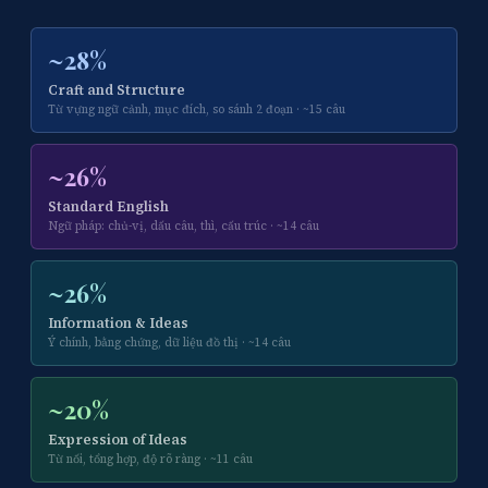
~28%
Craft and Structure
Từ vựng ngữ cảnh, mục đích, so sánh 2 đoạn · ~15 câu
~26%
Standard English
Ngữ pháp: chủ-vị, dấu câu, thì, cấu trúc · ~14 câu
~26%
Information & Ideas
Ý chính, bằng chứng, dữ liệu đồ thị · ~14 câu
~20%
Expression of Ideas
Từ nối, tổng hợp, độ rõ ràng · ~11 câu