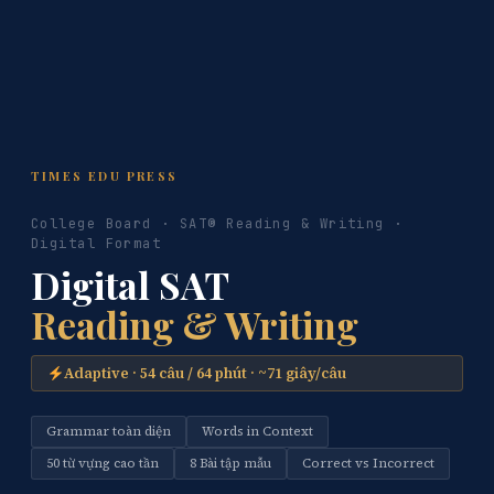
TIMES EDU PRESS
College Board · SAT® Reading & Writing ·
Digital Format
Digital SAT
Reading & Writing
Adaptive · 54 câu / 64 phút · ~71 giây/câu
Grammar toàn diện
Words in Context
50 từ vựng cao tần
8 Bài tập mẫu
Correct vs Incorrect