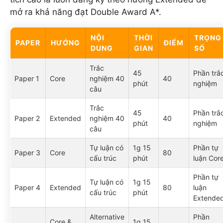
mở ra khả năng đạt Double Award A*.
NỘI
THỜI
TRỌNG
PAPER
HƯỚNG
ĐIỂM
DUNG
GIAN
SỐ
Trắc
45
Phần trắ
Paper 1
Core
nghiệm 40
40
phút
nghiệm
câu
Trắc
45
Phần trắ
Paper 2
Extended
nghiệm 40
40
phút
nghiệm
câu
Tự luận có
1g 15
Phần tự
Paper 3
Core
80
cấu trúc
phút
luận Cor
Phần tự
Tự luận có
1g 15
Paper 4
Extended
80
luận
cấu trúc
phút
Extende
Alternative
Phần
Core &
1g 15