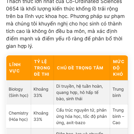
Thách thức lớn nhất của Co-Ordinated Sciences
0654 là khối lượng kiến thức khổng lồ trải rộng
trên ba lĩnh vực khoa học. Phương pháp sư phạm
mà chúng tôi khuyến nghị cho học sinh có thành
tích cao là không ôn đều ba môn, mà xác định
điểm mạnh và điểm yếu rõ ràng để phân bổ thời
gian hợp lý.
TỶ LỆ
MỨC
LĨNH
TRONG
CHỦ ĐỀ TRỌNG TÂM
ĐỘ
VỰC
ĐỀ THI
KHÓ
Di truyền, hệ tuần hoàn,
Biology
Khoảng
Trung
quang hợp, hô hấp tế
(Sinh học)
33%
bình
bào, sinh thái
Cấu trúc nguyên tử, phản
Trung
Chemistry
Khoảng
ứng hóa học, tốc độ phản
bình –
(Hóa học)
33%
ứng, axit-bazo
Cao
Điện học, lực và chuyển