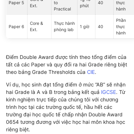
Paper 5
to
40
thực
Ext.
phút
Practical
hành
Phần
Core &
Thực hành
Paper 6
1 giờ
40
thực
Ext.
phòng lab
hành
Điểm Double Award được tính theo tổng điểm của
tất cả các Paper và quy đổi ra hai Grade riêng biệt
theo bảng Grade Thresholds của
CIE
.
Ví dụ, học sinh đạt tổng điểm ở mức “AB” sẽ nhận
hai Grade là A và B trong bảng kết quả
IGCSE
. Từ
kinh nghiệm trực tiếp của chúng tôi với chương
trình học tại các trường quốc tế, hầu hết các
trường đại học quốc tế chấp nhận Double Award
0654 tương đương với việc học hai môn khoa học
riêng biệt.