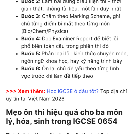
Bước 2:
Làm bài đúng điều kiện thi – thời
gian thật, không tài liệu, một lần duy nhất
Bước 3:
Chấm theo Marking Scheme, ghi
chú từng điểm bị mất theo từng môn
(Bio/Chem/Physics)
Bước 4:
Đọc Examiner Report để biết lỗi
phổ biến toàn cầu trong phiên thi đó
Bước 5:
Phân loại lỗi: kiến thức chuyên môn,
ngôn ngữ khoa học, hay kỹ năng trình bày
Bước 6:
Ôn lại chủ đề yếu theo từng lĩnh
vực trước khi làm đề tiếp theo
>>> Xem thêm:
Học IGCSE ở đâu tốt?
Top địa chỉ
uy tín tại Việt Nam 2026
Mẹo ôn thi hiệu quả cho ba môn
lý, hóa, sinh trong IGCSE 0654