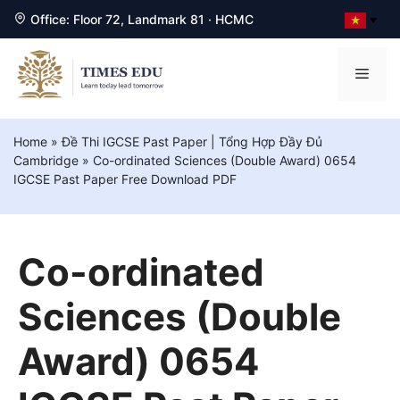
Office: Floor 72, Landmark 81 · HCMC
▼
Chuyển
đến
Men
nội
dung
Home
»
Đề Thi IGCSE Past Paper | Tổng Hợp Đầy Đủ
Cambridge
»
Co-ordinated Sciences (Double Award) 0654
IGCSE Past Paper Free Download PDF
Co-ordinated
Sciences (Double
Award) 0654