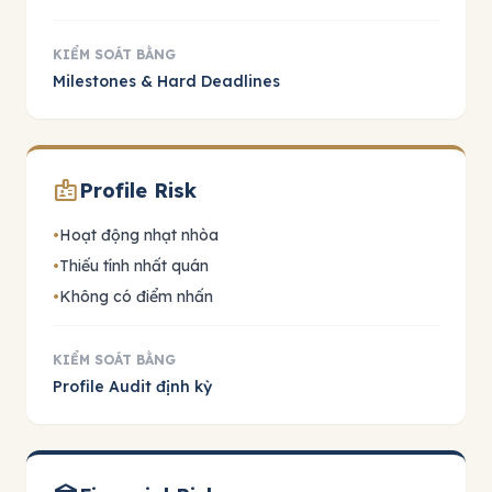
KIỂM SOÁT BẰNG
Milestones & Hard Deadlines
badge
Profile Risk
•
Hoạt động nhạt nhòa
•
Thiếu tính nhất quán
•
Không có điểm nhấn
KIỂM SOÁT BẰNG
Profile Audit định kỳ