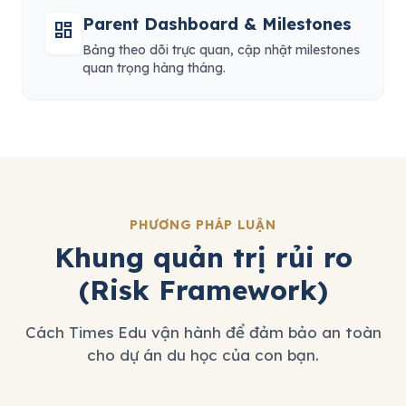
Parent Dashboard & Milestones
dashboard
Bảng theo dõi trực quan, cập nhật milestones
quan trọng hàng tháng.
PHƯƠNG PHÁP LUẬN
Khung quản trị rủi ro
(Risk Framework)
Cách Times Edu vận hành để đảm bảo an toàn
cho dự án du học của con bạn.