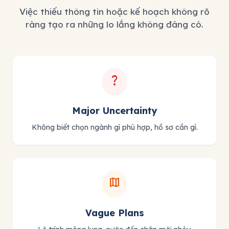
Việc thiếu thông tin hoặc kế hoạch không rõ
ràng tạo ra những lo lắng không đáng có.
question_mark
Major Uncertainty
Không biết chọn ngành gì phù hợp, hồ sơ cần gì.
map
Vague Plans