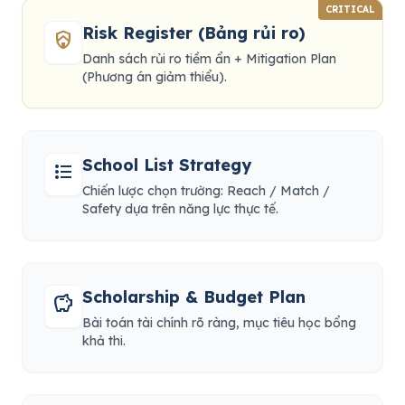
CRITICAL
Risk Register (Bảng rủi ro)
shield_with_house
Danh sách rủi ro tiềm ẩn + Mitigation Plan
(Phương án giảm thiểu).
School List Strategy
format_list_bulleted
Chiến lược chọn trường: Reach / Match /
Safety dựa trên năng lực thực tế.
Scholarship & Budget Plan
savings
Bài toán tài chính rõ ràng, mục tiêu học bổng
khả thi.