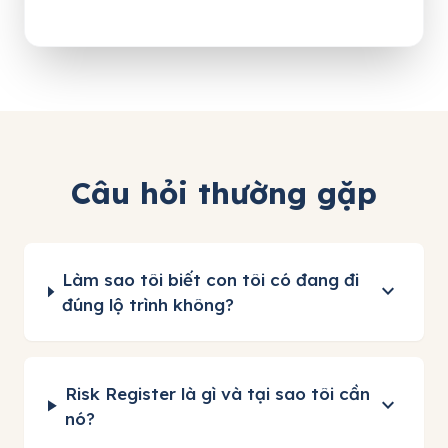
Câu hỏi thường gặp
Làm sao tôi biết con tôi có đang đi
expand_more
đúng lộ trình không?
Risk Register là gì và tại sao tôi cần
expand_more
nó?