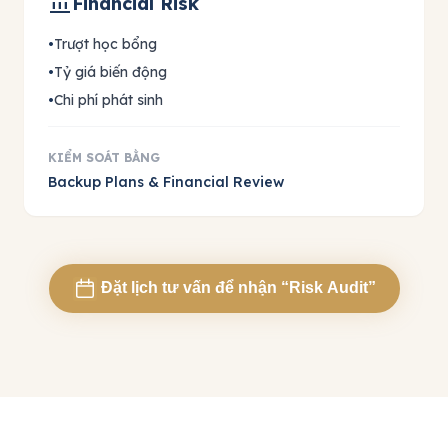
account_balance
Financial Risk
•
Trượt học bổng
•
Tỷ giá biến động
•
Chi phí phát sinh
KIỂM SOÁT BẰNG
Backup Plans & Financial Review
Đặt lịch tư vấn để nhận “Risk Audit”