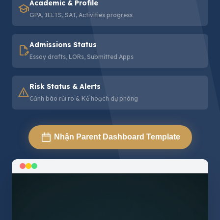
Academic & Profile
school
GPA, IELTS, SAT, Activities progress
Admissions Status
edit_document
Essay drafts, LORs, Submitted Apps
Risk Status & Alerts
warning
Cảnh báo rủi ro & Kế hoạch dự phòng
Nhận Parent Dashboard Template