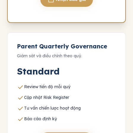
Parent Quarterly Governance
Giám sát và điều chỉnh theo quý.
Standard
check
Review tiến độ mỗi quý
check
Cập nhật Risk Register
check
Tư vấn chiến lược hoạt động
check
Báo cáo định kỳ