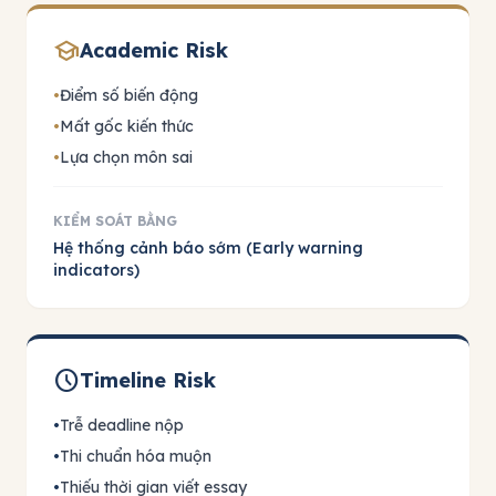
school
Academic Risk
•
Điểm số biến động
•
Mất gốc kiến thức
•
Lựa chọn môn sai
KIỂM SOÁT BẰNG
Hệ thống cảnh báo sớm (Early warning
indicators)
schedule
Timeline Risk
•
Trễ deadline nộp
•
Thi chuẩn hóa muộn
•
Thiếu thời gian viết essay