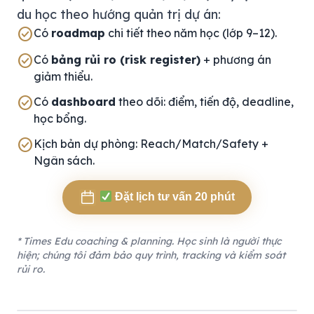
du học theo hướng quản trị dự án:
check_circle
Có
roadmap
chi tiết theo năm học (lớp 9–12).
check_circle
Có
bảng rủi ro (risk register)
+ phương án
giảm thiểu.
check_circle
Có
dashboard
theo dõi: điểm, tiến độ, deadline,
học bổng.
check_circle
Kịch bản dự phòng: Reach/Match/Safety +
Ngân sách.
Đặt lịch tư vấn 20 phút
* Times Edu coaching & planning. Học sinh là người thực
hiện; chúng tôi đảm bảo quy trình, tracking và kiểm soát
rủi ro.