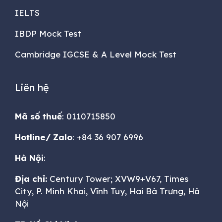
IELTS
IBDP Mock Test
Cambridge IGCSE & A Level Mock Test
Liên hệ
Mã số thuế
: 0110715850
Hotline/ Zalo
: +84 36 907 6996
Hà Nội
:
Địa chỉ:
Century Tower; XVW9+V67, Times
City, P. Minh Khai, Vĩnh Tuy, Hai Bà Trưng, Hà
Nội