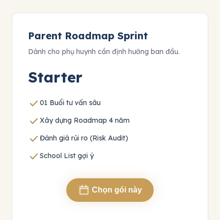
Parent Roadmap Sprint
Dành cho phụ huynh cần định hướng ban đầu.
Starter
check
01 Buổi tư vấn sâu
check
Xây dựng Roadmap 4 năm
check
Đánh giá rủi ro (Risk Audit)
check
School List gợi ý
Chọn gói này