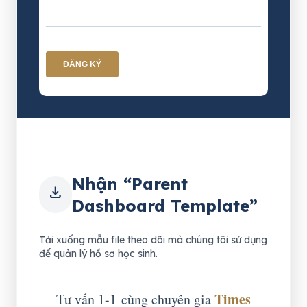
Nhận “Parent
download
Dashboard Template”
Tải xuống mẫu file theo dõi mà chúng tôi sử dụng
để quản lý hồ sơ học sinh.