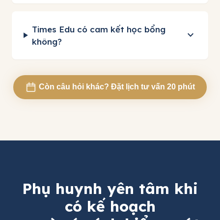
Times Edu có cam kết học bổng
expand_more
không?
Còn câu hỏi khác? Đặt lịch tư vấn 20 phút
Phụ huynh yên tâm khi
có kế hoạch