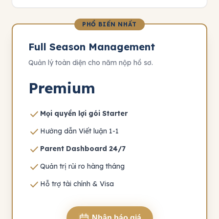
PHỔ BIẾN NHẤT
Full Season Management
Quản lý toàn diện cho năm nộp hồ sơ.
Premium
check
Mọi quyền lợi gói Starter
check
Hướng dẫn Viết luận 1-1
check
Parent Dashboard 24/7
check
Quản trị rủi ro hàng tháng
check
Hỗ trợ tài chính & Visa
Nhận báo giá