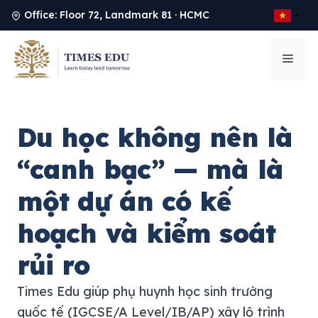
Office: Floor 72, Landmark 81 · HCMC
▼
Chuyển
đến
Men
nội
dung
Du học không nên là
“canh bạc” — mà là
một dự án có kế
hoạch và kiểm soát
rủi ro
Times Edu giúp phụ huynh học sinh trường
quốc tế (IGCSE/A Level/IB/AP) xây lộ trình