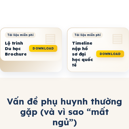
Lộ trình
Timeline
Du học
nộp hồ
DOWNLOAD
Brochure
sơ đại
DOWNLOAD
học quốc
tế
Vấn đề phụ huynh thường
gặp (và vì sao “mất
ngủ”)