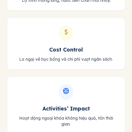
Lộ trình mông lung, nước đến chân mới nhảy.
attach_money
Cost Control
Lo ngại về học bổng và chi phí vượt ngân sách.
sports_soccer
Activities’ Impact
Hoạt động ngoại khóa không hiệu quả, tốn thời
gian.