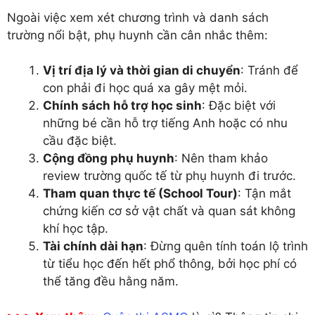
Ngoài việc xem xét chương trình và danh sách
trường nổi bật, phụ huynh cần cân nhắc thêm:
Vị trí địa lý và thời gian di chuyển
: Tránh để
con phải đi học quá xa gây mệt mỏi.
Chính sách hỗ trợ học sinh
: Đặc biệt với
những bé cần hỗ trợ tiếng Anh hoặc có nhu
cầu đặc biệt.
Cộng đồng phụ huynh
: Nên tham khảo
review trường quốc tế từ phụ huynh đi trước.
Tham quan thực tế (School Tour)
: Tận mắt
chứng kiến cơ sở vật chất và quan sát không
khí học tập.
Tài chính dài hạn
: Đừng quên tính toán lộ trình
từ tiểu học đến hết phổ thông, bởi học phí có
thể tăng đều hằng năm.