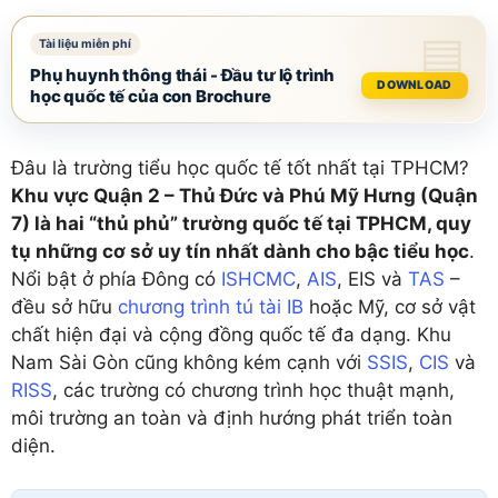
Phụ huynh thông thái - Đầu tư lộ trình
DOWNLOAD
học quốc tế của con Brochure
Đâu là trường tiểu học quốc tế tốt nhất tại TPHCM?
Khu vực Quận 2 – Thủ Đức và Phú Mỹ Hưng (Quận
7) là hai “thủ phủ” trường quốc tế tại TPHCM, quy
tụ những cơ sở uy tín nhất dành cho bậc tiểu học
.
Nổi bật ở phía Đông có
ISHCMC
,
AIS
, EIS và
TAS
–
đều sở hữu
chương trình tú tài IB
hoặc Mỹ, cơ sở vật
chất hiện đại và cộng đồng quốc tế đa dạng. Khu
Nam Sài Gòn cũng không kém cạnh với
SSIS
,
CIS
và
RISS
, các trường có chương trình học thuật mạnh,
môi trường an toàn và định hướng phát triển toàn
diện.