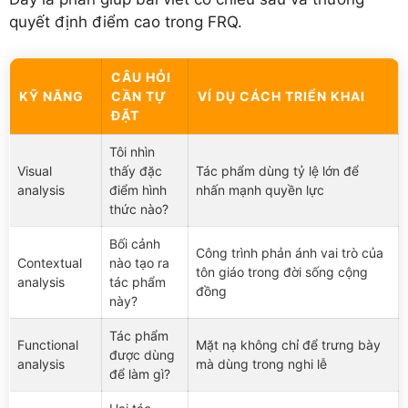
quyết định điểm cao trong FRQ.
CÂU HỎI
KỸ NĂNG
CẦN TỰ
VÍ DỤ CÁCH TRIỂN KHAI
ĐẶT
Tôi nhìn
Visual
thấy đặc
Tác phẩm dùng tỷ lệ lớn để
analysis
điểm hình
nhấn mạnh quyền lực
thức nào?
Bối cảnh
Công trình phản ánh vai trò của
Contextual
nào tạo ra
tôn giáo trong đời sống cộng
analysis
tác phẩm
đồng
này?
Tác phẩm
Functional
Mặt nạ không chỉ để trưng bày
được dùng
analysis
mà dùng trong nghi lễ
để làm gì?