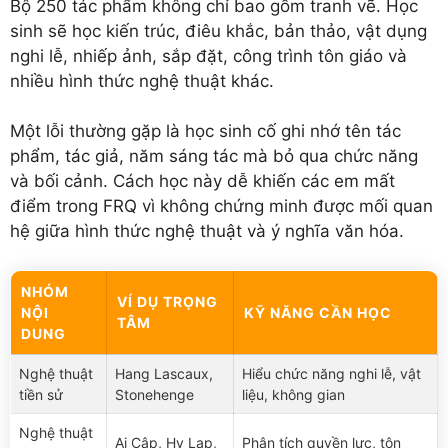
Bộ 250 tác phẩm không chỉ bao gồm tranh vẽ. Học
sinh sẽ học kiến trúc, điêu khắc, bản thảo, vật dụng
nghi lễ, nhiếp ảnh, sắp đặt, công trình tôn giáo và
nhiều hình thức nghệ thuật khác.
Một lỗi thường gặp là học sinh cố ghi nhớ tên tác
phẩm, tác giả, năm sáng tác mà bỏ qua chức năng
và bối cảnh. Cách học này dễ khiến các em mất
điểm trong FRQ vì không chứng minh được mối quan
hệ giữa hình thức nghệ thuật và ý nghĩa văn hóa.
NHÓM
VÍ DỤ TRỌNG
NỘI
KỸ NĂNG CẦN HỌC
TÂM
DUNG
Nghệ thuật
Hang Lascaux,
Hiểu chức năng nghi lễ, vật
tiền sử
Stonehenge
liệu, không gian
Nghệ thuật
Ai Cập, Hy Lạp,
Phân tích quyền lực, tôn