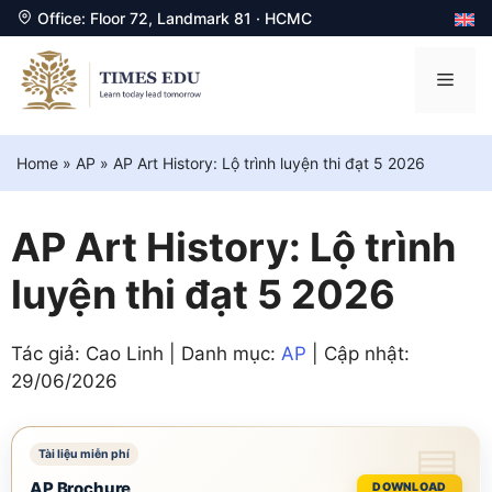
Office: Floor 72, Landmark 81 · HCMC
Chuyển
đến
Men
nội
dung
Home
»
AP
»
AP Art History: Lộ trình luyện thi đạt 5 2026
AP Art History: Lộ trình
luyện thi đạt 5 2026
Tác giả: Cao Linh | Danh mục:
AP
| Cập nhật:
29/06/2026
AP Brochure
DOWNLOAD