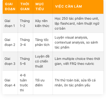
GIAI
THỜI
MỤC
VIỆC CẦN LÀM
ĐOẠN
GIAN
TIÊU
Học 250 tác phẩm theo unit,
Giai
Tháng
Xây nền
lập flashcard, nắm thuật ngữ
đoạn 1
1–2
kiến thức
cơ bản
Luyện visual analysis,
Giai
Tháng
Tăng tốc
contextual analysis, so sánh
đoạn 2
3–4
phân tích
tác phẩm
Luyện đề
Giai
Tháng
Làm multiple choice theo thời
có chiến
đoạn 3
5–6
gian, viết FRQ theo rubric
thuật
4–6
Giai
tuần
Tối ưu
Thi thử toàn bài, sửa lỗi cá
đoạn 4
trước
điểm
nhân, ôn tác phẩm yếu
thi