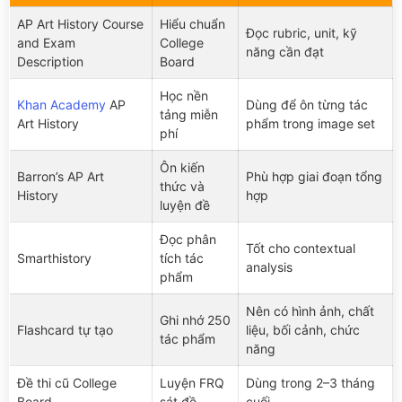
AP Art History Course
Hiểu chuẩn
Đọc rubric, unit, kỹ
and Exam
College
năng cần đạt
Description
Board
Học nền
Khan Academy
AP
Dùng để ôn từng tác
tảng miễn
Art History
phẩm trong image set
phí
Ôn kiến
Barron’s AP Art
Phù hợp giai đoạn tổng
thức và
History
hợp
luyện đề
Đọc phân
Tốt cho contextual
Smarthistory
tích tác
analysis
phẩm
Nên có hình ảnh, chất
Ghi nhớ 250
Flashcard tự tạo
liệu, bối cảnh, chức
tác phẩm
năng
Đề thi cũ College
Luyện FRQ
Dùng trong 2–3 tháng
Board
sát đề
cuối