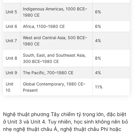
Indigenous Americas, 1000 BCE–
Unit 5
6%
1980 CE
Unit 6
Africa, 1100–1980 CE
6%
West and Central Asia, 500 BCE–
Unit 7
4%
1980 CE
South, East, and Southeast Asia,
Unit 8
8%
300 BCE–1980 CE
Unit 9
The Pacific, 700–1980 CE
4%
Unit
Global Contemporary, 1980 CE–
11%
10
Present
Nghệ thuật phương Tây chiếm tỷ trọng lớn, đặc biệt
ở Unit 3 và Unit 4. Tuy nhiên, học sinh không nên bỏ
nhẹ nghệ thuật châu Á, nghệ thuật châu Phi hoặc