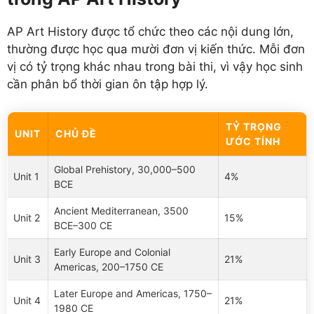
AP Art History được tổ chức theo các nội dung lớn,
thường được học qua mười đơn vị kiến thức. Mỗi đơn
vị có tỷ trọng khác nhau trong bài thi, vì vậy học sinh
cần phân bổ thời gian ôn tập hợp lý.
TỶ TRỌNG
UNIT
CHỦ ĐỀ
ƯỚC TÍNH
Global Prehistory, 30,000–500
Unit 1
4%
BCE
Ancient Mediterranean, 3500
Unit 2
15%
BCE–300 CE
Early Europe and Colonial
Unit 3
21%
Americas, 200–1750 CE
Later Europe and Americas, 1750–
Unit 4
21%
1980 CE