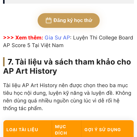
Đăng ký học thử
>>> Xem thêm:
Gia Sư AP
: Luyện Thi College Board
AP Score 5 Tại Việt Nam
Tài liệu và sách tham khảo cho
AP Art History
Tài liệu AP Art History nên được chọn theo ba mục
tiêu học nội dung, luyện kỹ năng và luyện đề. Không
nên dùng quá nhiều nguồn cùng lúc vì dễ rối hệ
thống tác phẩm.
MỤC
LOẠI TÀI LIỆU
GỢI Ý SỬ DỤNG
ĐÍCH