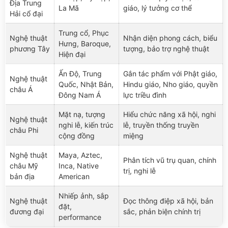
Địa Trung
La Mã
giáo, lý tưởng cơ thể
Hải cổ đại
Trung cổ, Phục
Nghệ thuật
Nhận diện phong cách, biểu
Hưng, Baroque,
phương Tây
tượng, bảo trợ nghệ thuật
Hiện đại
Ấn Độ, Trung
Gắn tác phẩm với Phật giáo,
Nghệ thuật
Quốc, Nhật Bản,
Hindu giáo, Nho giáo, quyền
châu Á
Đông Nam Á
lực triều đình
Mặt nạ, tượng
Hiểu chức năng xã hội, nghi
Nghệ thuật
nghi lễ, kiến trúc
lễ, truyền thống truyền
châu Phi
cộng đồng
miệng
Nghệ thuật
Maya, Aztec,
Phân tích vũ trụ quan, chính
châu Mỹ
Inca, Native
trị, nghi lễ
bản địa
American
Nhiếp ảnh, sắp
Nghệ thuật
Đọc thông điệp xã hội, bản
đặt,
đương đại
sắc, phản biện chính trị
performance