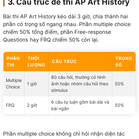
Cấu trúc đề thi AP Art History
Bài thi AP Art History kéo dài 3 giờ, chia thành hai
phần có trọng số ngang nhau. Phần multiple choice
chiếm 50% tổng điểm, phần Free-response
Questions hay FRQ chiếm 50% còn lại.
PHẦN
THỜI
TRỌNG
CẤU TRÚC
THI
LƯỢNG
SỐ
80 câu hỏi, thường có hình
Multiple
1 giờ
ảnh hoặc nhóm câu hỏi theo
50%
Choice
stimulus
6 câu tự luận gồm bài dài và
FRQ
2 giờ
50%
bài ngắn
Phần multiple choice không chỉ hỏi nhận diện tác