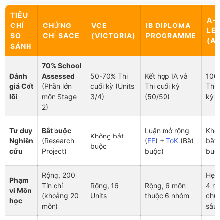
TIÊU
A-
CHÍ
CHỨNG
VCE
IB DIPLOMA
LE
SO
CHỈ SACE
(VICTORIA)
PROGRAMME
(A
SÁNH
70% School
Đánh
Assessed
50-70% Thi
Kết hợp IA và
100
giá Cốt
(Phần lớn
cuối kỳ (Units
Thi cuối kỳ
Thi 
lõi
môn Stage
3/4)
(50/50)
kỳ
2)
Tư duy
Bắt buộc
Luận mở rộng
Khô
Không bắt
Nghiên
(Research
(
EE
) +
ToK
(Bắt
bắt
buộc
cứu
Project)
buộc)
buộ
Rộng, 200
Hẹp,
Phạm
Tín chỉ
Rộng, 16
Rộng, 6 môn
4 m
vi Môn
(khoảng 20
Units
thuộc 6 nhóm
chu
học
môn)
sâu