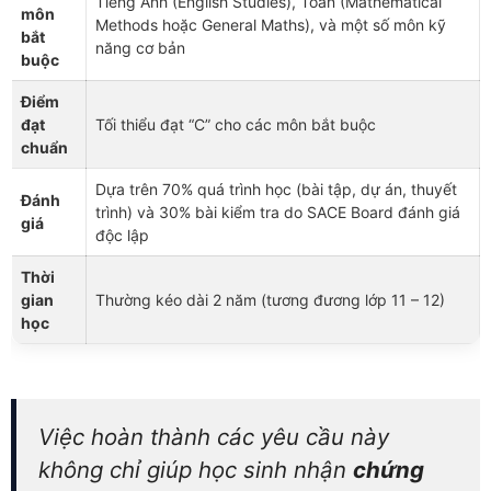
Tiếng Anh (English Studies), Toán (Mathematical
môn
Methods hoặc General Maths), và một số môn kỹ
bắt
năng cơ bản
buộc
Điểm
đạt
Tối thiểu đạt “C” cho các môn bắt buộc
chuẩn
Dựa trên 70% quá trình học (bài tập, dự án, thuyết
Đánh
trình) và 30% bài kiểm tra do SACE Board đánh giá
giá
độc lập
Thời
gian
Thường kéo dài 2 năm (tương đương lớp 11 – 12)
học
Việc hoàn thành các yêu cầu này
không chỉ giúp học sinh nhận
chứng