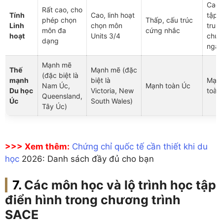
Cao
Rất cao, cho
Tính
Cao, linh hoạt
tập
phép chọn
Thấp, cấu trúc
Linh
chọn môn
trun
môn đa
cứng nhắc
hoạt
Units 3/4
chu
dạng
ngà
Mạnh mẽ
Thế
Mạnh mẽ (đặc
(đặc biệt là
mạnh
biệt là
Mạn
Nam Úc,
Mạnh toàn Úc
Du học
Victoria, New
toà
Queensland,
Úc
South Wales)
Tây Úc)
>>> Xem thêm:
Chứng chỉ quốc tế cần thiết khi du
học
2026: Danh sách đầy đủ cho bạn
Các môn học và lộ trình học tập
điển hình trong chương trình
SACE