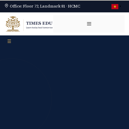
Office: Floor 72, Landmark 81 · HCMC
▼
Chuyển
đến
Menu
nội
dung
☰