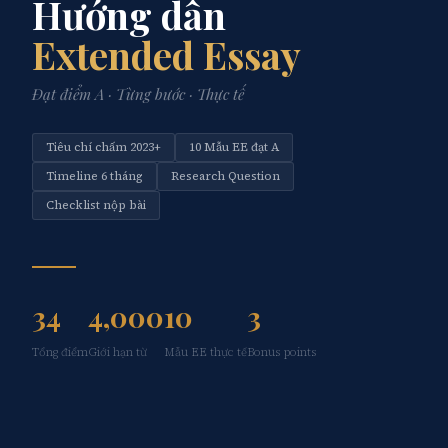
Hướng dẫn
Extended Essay
Đạt điểm A · Từng bước · Thực tế
Tiêu chí chấm 2023+
10 Mẫu EE đạt A
Timeline 6 tháng
Research Question
Checklist nộp bài
34
4,000
10
3
Tổng điểm
Giới hạn từ
Mẫu EE thực tế
Bonus points