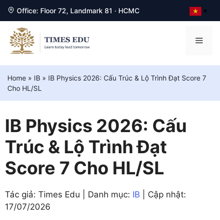
Office: Floor 72, Landmark 81 · HCMC
▼
Chuyển
đến
Men
nội
dung
Home
»
IB
»
IB Physics 2026: Cấu Trúc & Lộ Trình Đạt Score 7
Cho HL/SL
IB Physics 2026: Cấu
Trúc & Lộ Trình Đạt
Score 7 Cho HL/SL
Tác giả: Times Edu | Danh mục:
IB
| Cập nhật:
17/07/2026