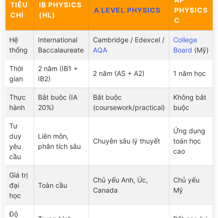
TIÊU
IB PHYSICS
A LEVEL PHYSICS
PHYSICS
CHÍ
(HL)
C
Hệ
International
Cambridge / Edexcel /
College
thống
Baccalaureate
AQA
Board
(Mỹ)
Thời
2 năm (IB1 +
2 năm (AS + A2)
1 năm học
gian
IB2)
Thực
Bắt buộc (IA
Bắt buộc
Không bắt
hành
20%)
(coursework/practical)
buộc
Tư
Ứng dụng
duy
Liên môn,
Chuyên sâu lý thuyết
toán học
yêu
phân tích sâu
cao
cầu
Giá trị
Chủ yếu Anh, Úc,
Chủ yếu
đại
Toàn cầu
Canada
Mỹ
học
Độ