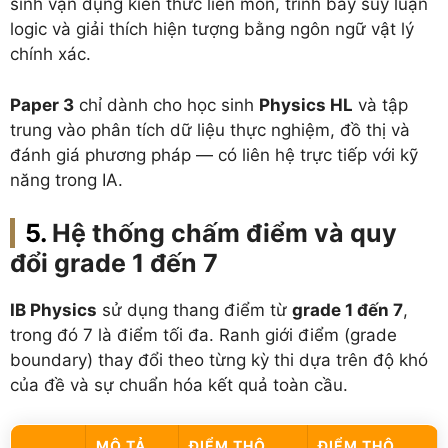
sinh vận dụng kiến thức liên môn, trình bày suy luận
logic và giải thích hiện tượng bằng ngôn ngữ vật lý
chính xác.
Paper 3
chỉ dành cho học sinh
Physics HL
và tập
trung vào phân tích dữ liệu thực nghiệm, đồ thị và
đánh giá phương pháp — có liên hệ trực tiếp với kỹ
năng trong IA.
Hệ thống chấm điểm và quy
đổi grade 1 đến 7
IB Physics
sử dụng thang điểm từ
grade 1 đến 7
,
trong đó 7 là điểm tối đa. Ranh giới điểm (grade
boundary) thay đổi theo từng kỳ thi dựa trên độ khó
của đề và sự chuẩn hóa kết quả toàn cầu.
MÔ TẢ
ĐIỂM THÔ
ĐIỂM THÔ