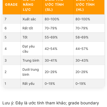
GRADE
NĂNG
ƯỚC TÍNH
ƯỚC TÍNH
LỰC
(SL)
(HL)
7
Xuất sắc
80–100%
80–100%
6
Rất tốt
70–79%
70–79%
5
Tốt
55–69%
58–69%
Đạt yêu
4
42–54%
44–57%
cầu
3
Trung bình
30–41%
30–43%
Dưới trung
2
20–29%
20–29%
bình
1
Rất yếu
0–19%
0–19%
Lưu ý: Đây là ước tính tham khảo; grade boundary