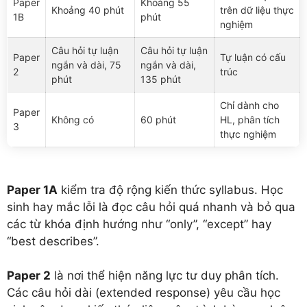
Paper
Khoảng 55
Khoảng 40 phút
trên dữ liệu thực
1B
phút
nghiệm
Câu hỏi tự luận
Câu hỏi tự luận
Paper
Tự luận có cấu
ngắn và dài, 75
ngắn và dài,
2
trúc
phút
135 phút
Chỉ dành cho
Paper
Không có
60 phút
HL, phân tích
3
thực nghiệm
Paper 1A
kiểm tra độ rộng kiến thức syllabus. Học
sinh hay mắc lỗi là đọc câu hỏi quá nhanh và bỏ qua
các từ khóa định hướng như “only”, “except” hay
“best describes”.
Paper 2
là nơi thể hiện năng lực tư duy phân tích.
Các câu hỏi dài (extended response) yêu cầu học