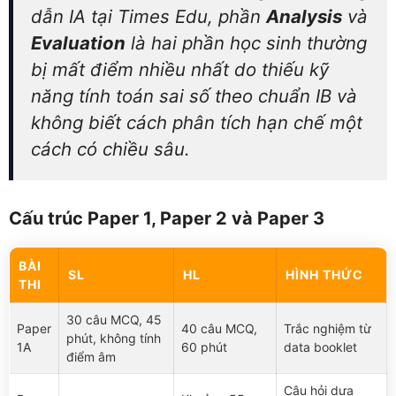
dẫn IA tại Times Edu, phần
Analysis
và
Evaluation
là hai phần học sinh thường
bị mất điểm nhiều nhất do thiếu kỹ
năng tính toán sai số theo chuẩn IB và
không biết cách phân tích hạn chế một
cách có chiều sâu.
Cấu trúc Paper 1, Paper 2 và Paper 3
BÀI
SL
HL
HÌNH THỨC
THI
30 câu MCQ, 45
Paper
40 câu MCQ,
Trắc nghiệm từ
phút, không tính
1A
60 phút
data booklet
điểm âm
Câu hỏi dựa