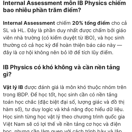
Internal Assessment môn IB Physics chiếm
bao nhiêu phần trăm điểm?
Internal Assessment
chiếm
20% tổng điểm
cho cả
SL và HL. Đây là phần duy nhất được chấm bởi giáo
viên nhà trường (có kiểm duyệt từ IBO), và học sinh
thường có cả học kỳ để hoàn thiện báo cáo này —
đây là cơ hội không nên bỏ lỡ để tích lũy điểm.
IB Physics có khó không và cần nền tảng
gì?
Vật lý IB
được đánh giá là môn khó thuộc nhóm trên
trong IBDP. Để học tốt, học sinh cần có nền tảng
toán học chắc (đặc biệt đại số, lượng giác và đồ thị
hàm số), tư duy logic và khả năng đọc hiểu dữ liệu.
Học sinh từng học vật lý theo chương trình quốc gia
Việt Nam sẽ có lợi thế về nền tảng cơ học và điện
học, nhưng cần làm quen với cách trình bày và lập